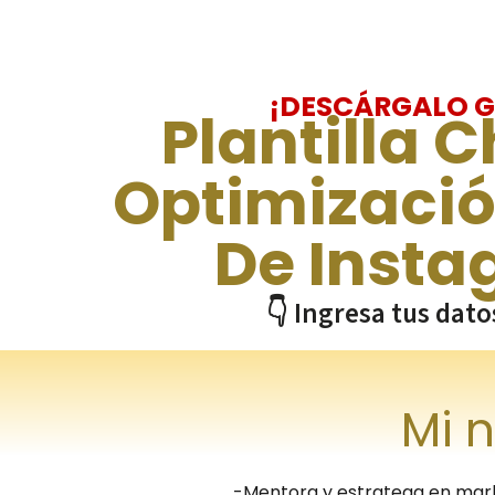
¡DESCÁRGALO G
Plantilla 
Optimizació
De Inst
👇 Ingresa tus dato
Mi 
-Mentora y estratega en mark