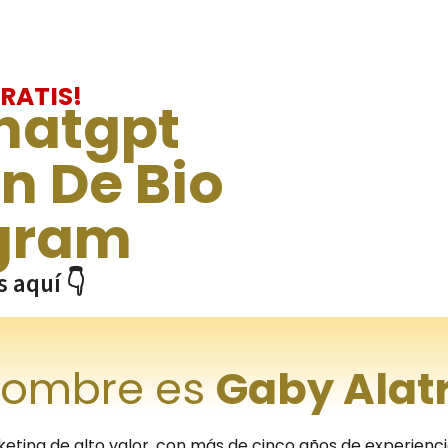
RATIS!
Chatgpt
n De Bio
agram
s aquí 👇
nombre es
Gaby Alatr
eting de alto valor, con más de cinco años de experie